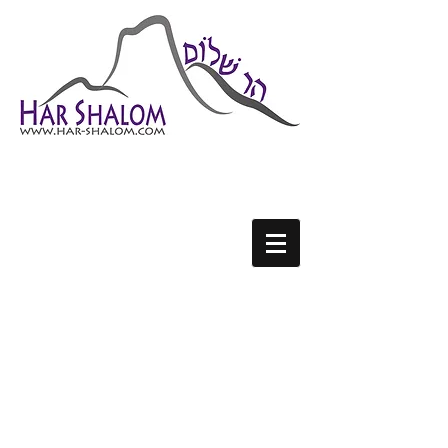
H
S
AR-
HALOM